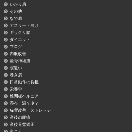
いかり肩
その他
なで肩
アスリート向け
ギックリ腰
ダイエット
ブログ
内股改善
坐骨神経痛
寝違い
巻き肩
日常動作の負担
栄養学
椎間板ヘルニア
湿布 温？冷？
猫背改善 ストレッチ
産後の腰痛
産後骨盤矯正
肩こり