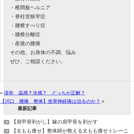
・椎間板ヘルニア
・脊柱管狭窄症
・腰椎すべり症
・腰椎分離症
・産後の腰痛
その他、お身体の不調、悩み
ぜひ、ご相談ください。
«
湿布 温感？冷感？ どっちが正解？
【川口 腰痛 整体】坐骨神経痛は治るのか？
»
最新記事
【肩甲骨剥がし】嫁の肩甲骨を剥がす
【太もも痩せ】整体師が教える太もも痩せトレーニ