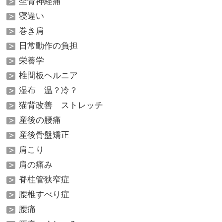
坐骨神経痛
寝違い
巻き肩
日常動作の負担
栄養学
椎間板ヘルニア
湿布 温？冷？
猫背改善 ストレッチ
産後の腰痛
産後骨盤矯正
肩こり
肩の痛み
脊柱管狭窄症
腰椎すべり症
腰痛