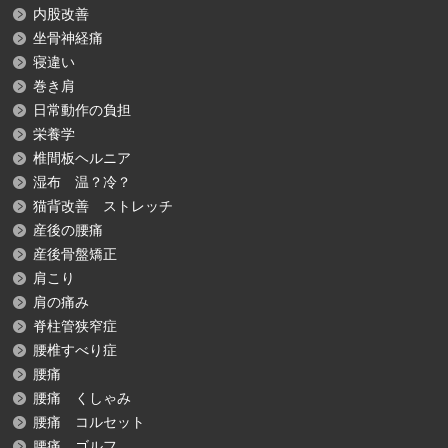
内股改善
坐骨神経痛
寝違い
巻き肩
日常動作の負担
栄養学
椎間板ヘルニア
湿布 温？冷？
猫背改善 ストレッチ
産後の腰痛
産後骨盤矯正
肩こり
肩の痛み
脊柱管狭窄症
腰椎すべり症
腰痛
腰痛 くしゃみ
腰痛 コルセット
腰痛 ゴルフ