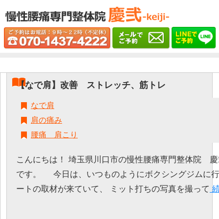
【なで肩】改善 ストレッチ、筋トレ
なで肩
肩の痛み
腰痛 肩こり
こんにちは！ 埼玉県川口市の慢性腰痛専門整体院 慶弐-k
です。 今日は、いつものようにボクシングジムに行
ートの取材が来ていて、 ミット打ちの写真を撮って
続