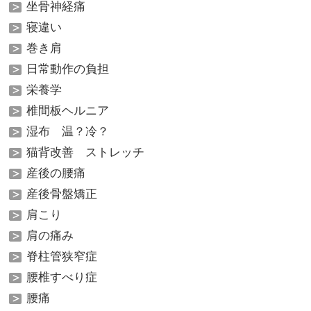
坐骨神経痛
寝違い
巻き肩
日常動作の負担
栄養学
椎間板ヘルニア
湿布 温？冷？
猫背改善 ストレッチ
産後の腰痛
産後骨盤矯正
肩こり
肩の痛み
脊柱管狭窄症
腰椎すべり症
腰痛