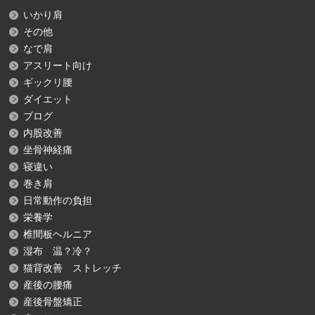
いかり肩
その他
なで肩
アスリート向け
ギックリ腰
ダイエット
ブログ
内股改善
坐骨神経痛
寝違い
巻き肩
日常動作の負担
栄養学
椎間板ヘルニア
湿布 温？冷？
猫背改善 ストレッチ
産後の腰痛
産後骨盤矯正