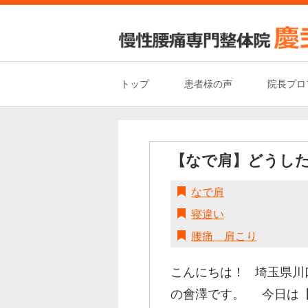
トップ
患者様の声
院長プロ
【なで肩】どうし
なで肩
寝違い
腰痛 肩こり
こんにちは！ 埼玉県川口
の會澤です。 今日は