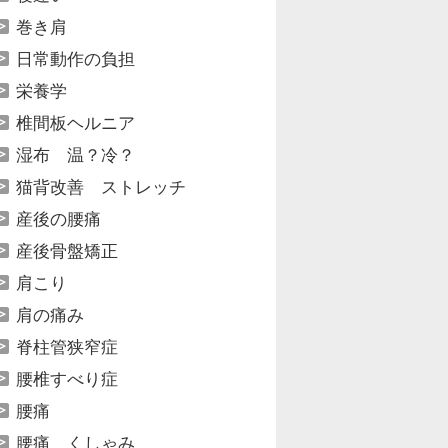
巻き肩
日常動作の負担
栄養学
椎間板ヘルニア
湿布 温？冷？
猫背改善 ストレッチ
産後の腰痛
産後骨盤矯正
肩こり
肩の痛み
脊柱管狭窄症
腰椎すべり症
腰痛
腰痛 くしゃみ