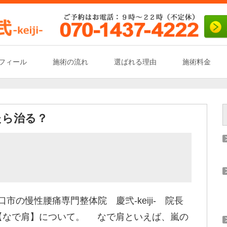
フィール
施術の流れ
選ばれる理由
施術料金
たら治る？
市の慢性腰痛専門整体院 慶弐-keiji- 院長
【なで肩】について。 なで肩といえば、嵐の