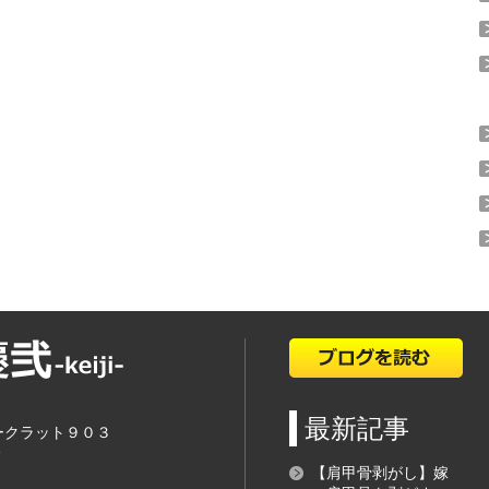
最新記事
ークラット９０３
分
【肩甲骨剥がし】嫁