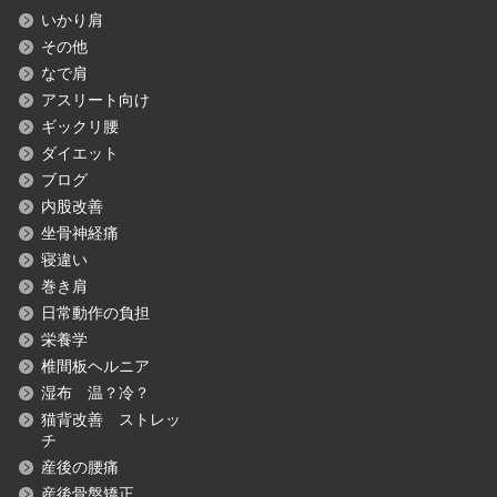
いかり肩
その他
なで肩
アスリート向け
ギックリ腰
ダイエット
ブログ
内股改善
坐骨神経痛
寝違い
巻き肩
日常動作の負担
栄養学
椎間板ヘルニア
湿布 温？冷？
猫背改善 ストレッ
チ
産後の腰痛
産後骨盤矯正