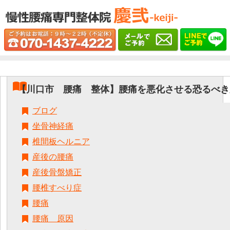
【川口市 腰痛 整体】腰痛を悪化させる恐るべき
ブログ
坐骨神経痛
椎間板ヘルニア
産後の腰痛
産後骨盤矯正
腰椎すべり症
腰痛
腰痛 原因