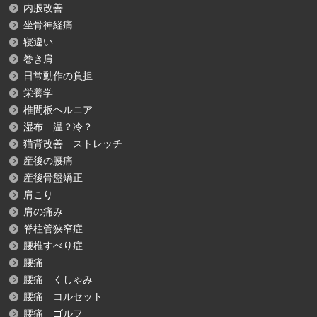
内股改善
坐骨神経痛
寝違い
巻き肩
日常動作の負担
栄養学
椎間板ヘルニア
湿布 温？冷？
猫背改善 ストレッチ
産後の腰痛
産後骨盤矯正
肩こり
肩の痛み
脊柱管狭窄症
腰椎すべり症
腰痛
腰痛 くしゃみ
腰痛 コルセット
腰痛 ゴルフ