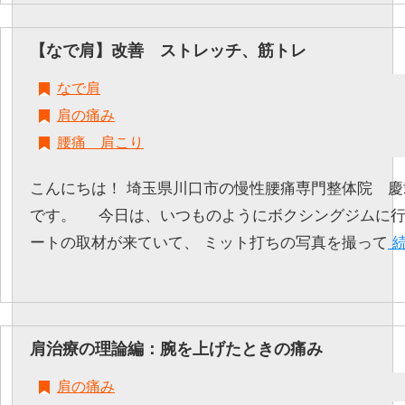
【なで肩】改善 ストレッチ、筋トレ
なで肩
肩の痛み
腰痛 肩こり
こんにちは！ 埼玉県川口市の慢性腰痛専門整体院 慶弐-k
です。 今日は、いつものようにボクシングジムに行
ートの取材が来ていて、 ミット打ちの写真を撮って
続
肩治療の理論編：腕を上げたときの痛み
肩の痛み