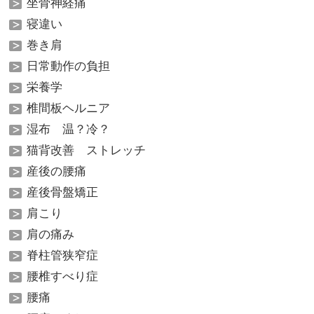
坐骨神経痛
寝違い
巻き肩
日常動作の負担
栄養学
椎間板ヘルニア
湿布 温？冷？
猫背改善 ストレッチ
産後の腰痛
産後骨盤矯正
肩こり
肩の痛み
脊柱管狭窄症
腰椎すべり症
腰痛