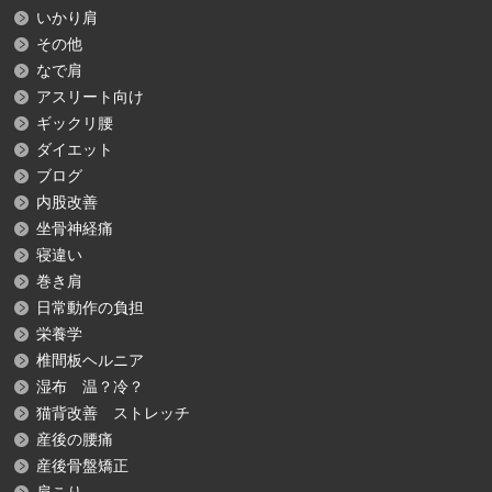
いかり肩
その他
なで肩
アスリート向け
ギックリ腰
ダイエット
ブログ
内股改善
坐骨神経痛
寝違い
巻き肩
日常動作の負担
栄養学
椎間板ヘルニア
湿布 温？冷？
猫背改善 ストレッチ
産後の腰痛
産後骨盤矯正