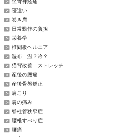
坐骨神経痛
寝違い
巻き肩
日常動作の負担
栄養学
椎間板ヘルニア
湿布 温？冷？
猫背改善 ストレッチ
産後の腰痛
産後骨盤矯正
肩こり
肩の痛み
脊柱管狭窄症
腰椎すべり症
腰痛