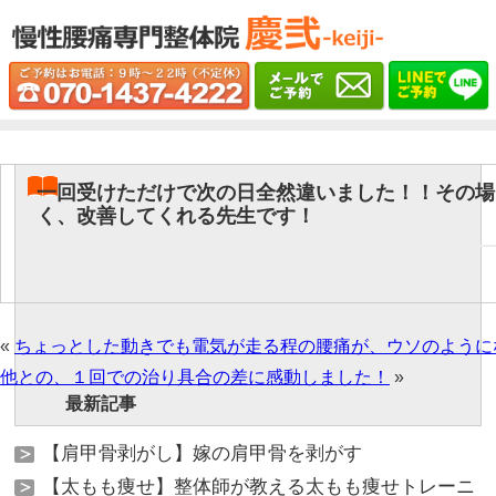
一回受けただけで次の日全然違いました！！その場
く、改善してくれる先生です！
«
ちょっとした動きでも電気が走る程の腰痛が、ウソのように
他との、１回での治り具合の差に感動しました！
»
最新記事
【肩甲骨剥がし】嫁の肩甲骨を剥がす
【太もも痩せ】整体師が教える太もも痩せトレーニ