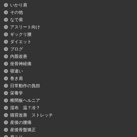
いかり肩
その他
なで肩
アスリート向け
ギックリ腰
ダイエット
ブログ
内股改善
坐骨神経痛
寝違い
巻き肩
日常動作の負担
栄養学
椎間板ヘルニア
湿布 温？冷？
猫背改善 ストレッチ
産後の腰痛
産後骨盤矯正