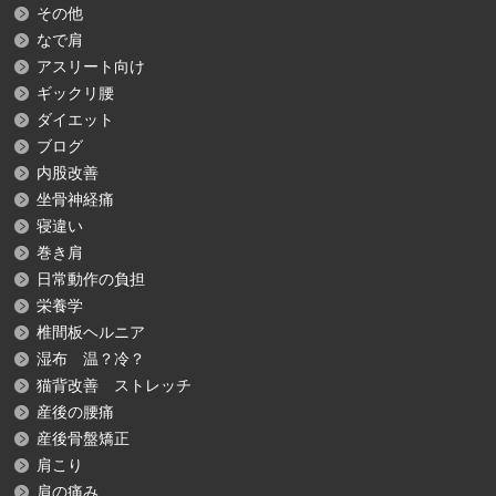
その他
なで肩
アスリート向け
ギックリ腰
ダイエット
ブログ
内股改善
坐骨神経痛
寝違い
巻き肩
日常動作の負担
栄養学
椎間板ヘルニア
湿布 温？冷？
猫背改善 ストレッチ
産後の腰痛
産後骨盤矯正
肩こり
肩の痛み